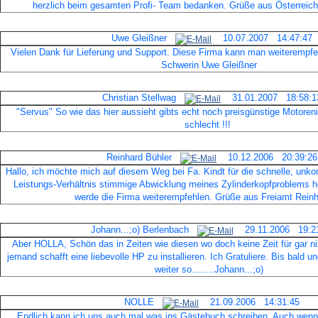
herzlich beim gesamten Profi- Team bedanken. Grüße aus Österreic
Uwe Gleißner
10.07.2007 14:47:47
Vielen Dank für Lieferung und Support. Diese Firma kann man weiterempfe
Schwerin Uwe Gleißner
Christian Stellwag
31.01.2007 18:58:1
"Servus" So wie das hier aussieht gibts echt noch preisgünstige Motoren
schlecht !!!
Reinhard Bühler
10.12.2006 20:39:26
Hallo, ich möchte mich auf diesem Weg bei Fa. Kindt für die schnelle, unkom
Leistungs-Verhältnis stimmige Abwicklung meines Zylinderkopfproblems h
werde die Firma weiterempfehlen. Grüße aus Freiamt Reinh
Johann...;o) Berlenbach
29.11.2006 19:21
Aber HOLLA, Schön das in Zeiten wie diesen wo doch keine Zeit für gar ni
jemand schafft eine liebevolle HP zu installieren. Ich Gratuliere. Bis bald u
weiter so........Johann...;o)
NOLLE
21.09.2006 14:31:45
Endlich kann ich uns auch mal was ins Gästebuch schreiben. Auch wen